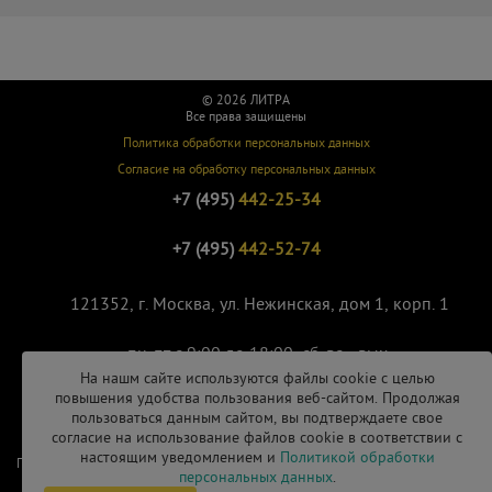
© 2026 ЛИТРА
Все права защищены
Политика обработки персональных данных
Согласие на обработку персональных данных
+7 (495)
442-25-34
+7 (495)
442-52-74
121352, г. Москва, ул. Нежинская, дом 1, корп. 1
пн-пт с 9:00 до 18:00, сб-вс - вых.
На нашм сайте используются файлы cookie с целью
повышения удобства пользования веб-сайтом. Продолжая
contact@litra-beer.ru
пользоваться данным сайтом, вы подтверждаете свое
согласие на использование файлов cookie в соответствии с
настоящим уведомлением и
Политикой обработки
Продвижение сайта
персональных данных
.