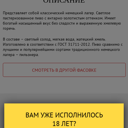
ОПИСАНИЕ
Представляет собой классический немецкий лагер. Светлое
пастеризованное пиво с янтарно-золотистым оттенком. Имеет
богатый насыщенный вкус без сладости и выраженную хмелевую
горечь.
В составе – светлый солод, мягкая вода, жатецкий хмель.
Изготовлено в соответствии с ГОСТ 31711-2012. Пиво сравнимо с
лучшими и популярнейшими сортами традиционного немецкого
лагера – пильзнера.
СМОТРЕТЬ В ДРУГОЙ ФАСОВКЕ
ВАС МОЖЕТ ЗАИНТЕРЕСОВАТЬ
ВАМ УЖЕ ИСПОЛНИЛОСЬ
18 ЛЕТ?
Пиво Литрушка
Пиво Вар