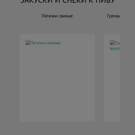
Пятачки свиные
Гренки ржаны
мексик