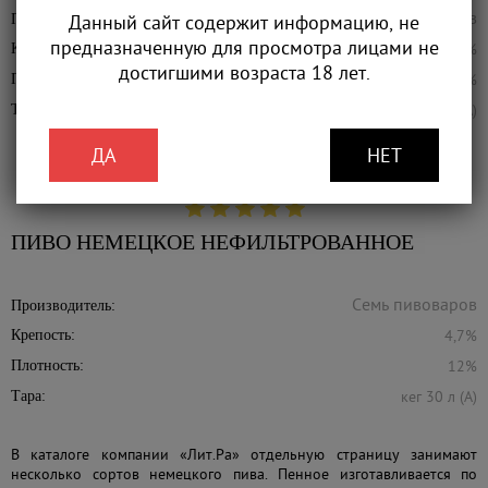
Данный сайт содержит информацию, не
Производитель:
предназначенную для просмотра лицами не
4,7%
Крепость:
достигшими возраста 18 лет.
12%
Плотность:
кег 30 л (А)
Тара:
ДА
НЕТ
ПИВО НЕМЕЦКОЕ НЕФИЛЬТРОВАННОЕ
Производитель:
4,7%
Крепость:
12%
Плотность:
кег 30 л (А)
Тара:
В каталоге компании «Лит.Ра» отдельную страницу занимают
несколько сортов немецкого пива. Пенное изготавливается по